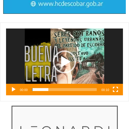
Reproductor
de
vídeo
00:00
00:10