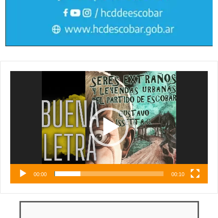
Reproductor
de
vídeo
00:00
00:10