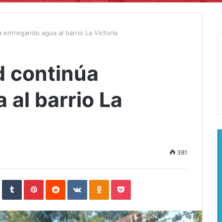
 entregando agua al barrio La Victoria
d continúa
al barrio La
381
In
StumbleUpon
Tumblr
Pinterest
Reddit
VKontakte
Odnoklassniki
Pocket