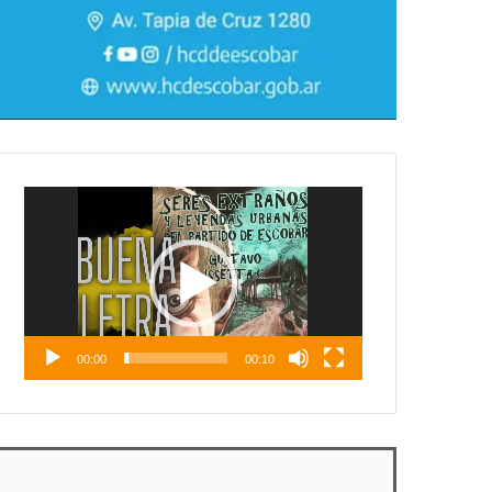
Reproductor
de
vídeo
00:00
00:10