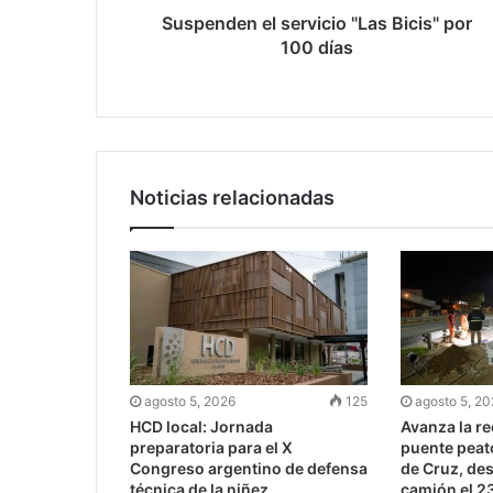
Suspenden el servicio "Las Bicis" por
100 días
Noticias relacionadas
agosto 5, 2026
125
agosto 5, 2
HCD local: Jornada
Avanza la r
preparatoria para el X
puente peato
Congreso argentino de defensa
de Cruz, des
técnica de la niñez
camión el 2