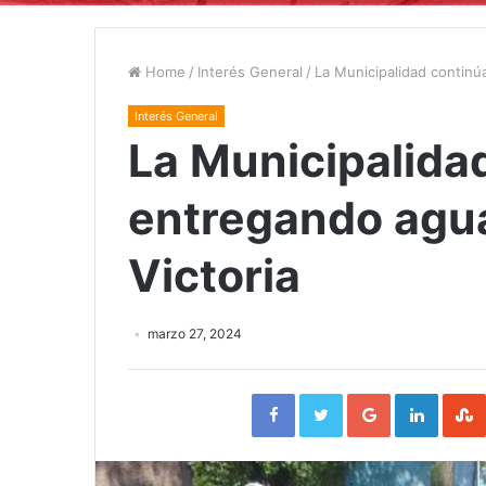
Home
/
Interés General
/
La Municipalidad continúa
Interés General
La Municipalida
entregando agua 
Victoria
marzo 27, 2024
Facebook
Twitter
Google+
Linked