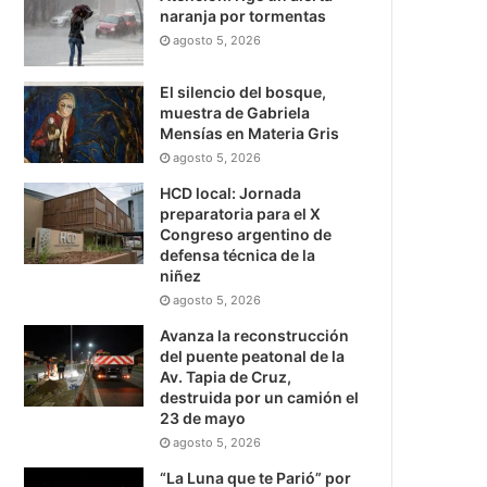
naranja por tormentas
agosto 5, 2026
El silencio del bosque,
muestra de Gabriela
Mensías en Materia Gris
agosto 5, 2026
HCD local: Jornada
preparatoria para el X
Congreso argentino de
defensa técnica de la
niñez
agosto 5, 2026
Avanza la reconstrucción
del puente peatonal de la
Av. Tapia de Cruz,
destruida por un camión el
23 de mayo
agosto 5, 2026
“La Luna que te Parió” por