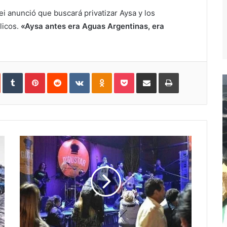
ei anunció que buscará privatizar Aysa y los
licos.
«Aysa antes era Aguas Argentinas, era
In
StumbleUpon
Tumblr
Pinterest
Reddit
VKontakte
Odnoklassniki
Pocket
Compartir
Imprimir
vía
e-
mail