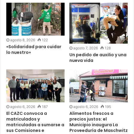
agosto 8, 2026
122
«Solidaridad para cuidar
agosto 7, 2026
128
lo nuestro»
Un pedido de auxilio y una
nueva vida
agosto 6, 2026
187
agosto 6, 2026
195
El CAZC convoca a
Alimentos frescos a
matriculados y
precios justos: el
matriculadas a sumarse a
Municipio inaugura La
sus Comisiones e
Proveeduría de Maschwitz