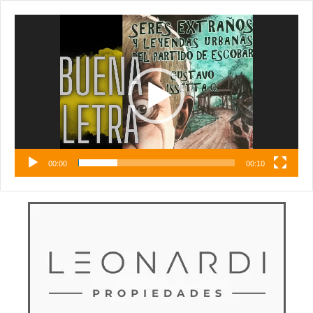
Reproductor
de
vídeo
00:00
00:10