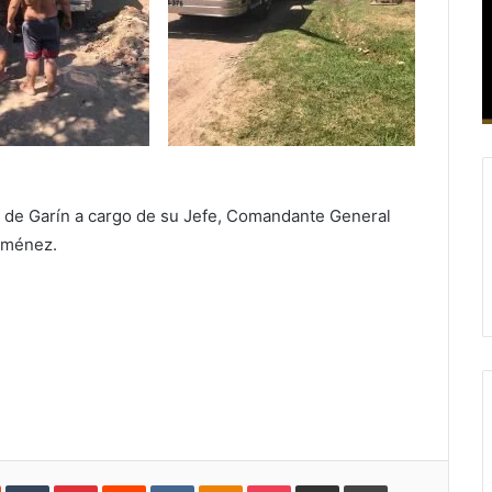
 de Garín a cargo de su Jefe, Comandante General
Giménez.
In
StumbleUpon
Tumblr
Pinterest
Reddit
VKontakte
Odnoklassniki
Pocket
Compartir
Imprimir