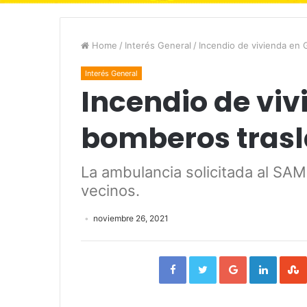
Home
/
Interés General
/
Incendio de vivienda en 
Interés General
Incendio de viv
bomberos trasl
La ambulancia solicitada al SAM
vecinos.
noviembre 26, 2021
Facebook
Twitter
Google+
Linked