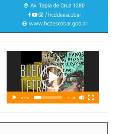
Reproductor
de
vídeo
00:00
00:10