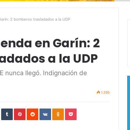
Garín: 2 bomberos trasladados a la UDP
ienda en Garín: 2
adados a la UDP
E nunca llegó. Indignación de
1.395
In
StumbleUpon
Tumblr
Pinterest
Reddit
VKontakte
Odnoklassniki
Pocket