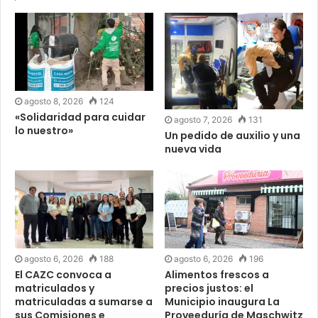
agosto 8, 2026
124
«Solidaridad para cuidar
agosto 7, 2026
131
lo nuestro»
Un pedido de auxilio y una
nueva vida
agosto 6, 2026
188
agosto 6, 2026
196
El CAZC convoca a
Alimentos frescos a
matriculados y
precios justos: el
matriculadas a sumarse a
Municipio inaugura La
sus Comisiones e
Proveeduría de Maschwitz