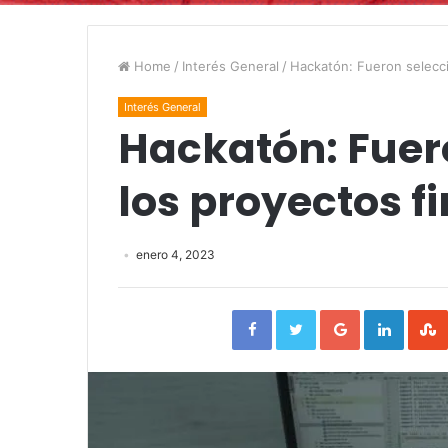
Home
/
Interés General
/
Hackatón: Fueron selecci
Interés General
Hackatón: Fuer
los proyectos fi
enero 4, 2023
Facebook
Twitter
Google+
Linked