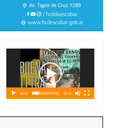
Reproductor
de
vídeo
00:00
00:10