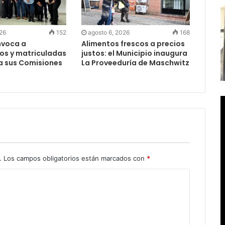
026
152
agosto 6, 2026
168
nvoca a
Alimentos frescos a precios
os y matriculadas
justos: el Municipio inaugura
a sus Comisiones
La Proveeduría de Maschwitz
s
.
Los campos obligatorios están marcados con
*