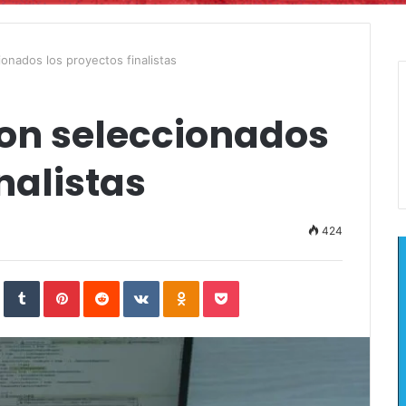
onados los proyectos finalistas
on seleccionados
nalistas
424
In
StumbleUpon
Tumblr
Pinterest
Reddit
VKontakte
Odnoklassniki
Pocket