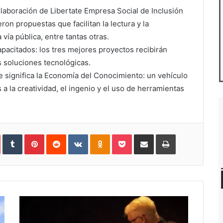
olaboración de
Libertate Empresa Social de Inclusión
eron propuestas que facilitan la lectura y la
vía pública, entre tantas otras.
apacitados: los tres mejores proyectos recibirán
s soluciones tecnológicas.
ue significa la Economía del Conocimiento: un vehículo
a la creatividad, el ingenio y el uso de herramientas
In
StumbleUpon
Tumblr
Pinterest
Reddit
VKontakte
Odnoklassniki
Pocket
Compartir
Imprimir
vía
e-
mail