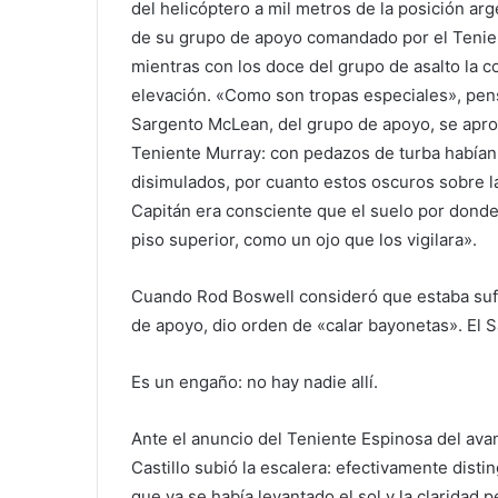
del helicóptero a mil metros de la posición ar
de su grupo de apoyo comandado por el Tenien
mientras con los doce del grupo de asalto la c
elevación. «Como son tropas especiales», pens
Sargento McLean, del grupo de apoyo, se aprox
Teniente Murray: con pedazos de turba había
disimulados, por cuanto estos oscuros sobre la 
Capitán era consciente que el suelo por dond
piso superior, como un ojo que los vigilara».
Cuando Rod Boswell consideró que estaba sufi
de apoyo, dio orden de «calar bayonetas». El 
Es un engaño: no hay nadie allí.
Ante el anuncio del Teniente Espinosa del ava
Castillo subió la escalera: efectivamente disti
que ya se había levantado el sol y la claridad 