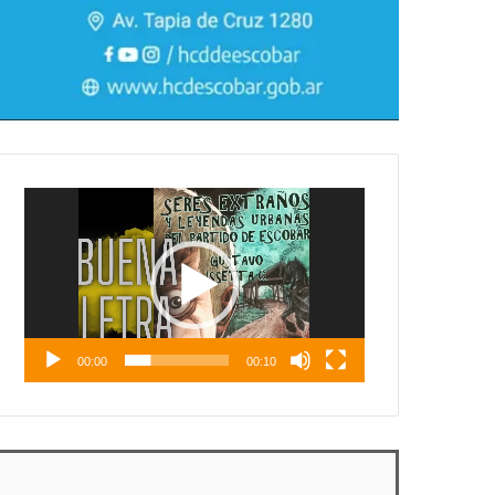
Reproductor
de
vídeo
00:00
00:10