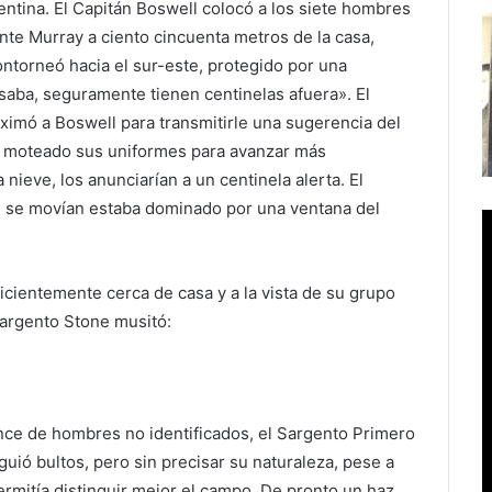
gentina. El Capitán Boswell colocó a los siete hombres
te Murray a ciento cincuenta metros de la casa,
ontorneó hacia el sur-este, protegido por una
aba, seguramente tienen centinelas afuera». El
imó a Boswell para transmitirle una sugerencia del
n moteado sus uniformes para avanzar más
nieve, los anunciarían a un centinela alerta. El
e se movían estaba dominado por una ventana del
cientemente cerca de casa y a la vista de su grupo
Sargento Stone musitó:
nce de hombres no identificados, el Sargento Primero
nguió bultos, pero sin precisar su naturaleza, pese a
permitía distinguir mejor el campo. De pronto un haz