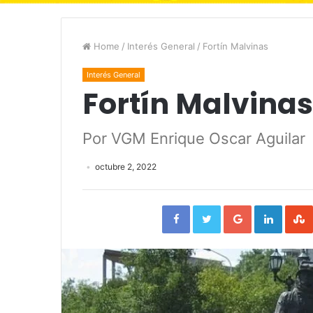
Home
/
Interés General
/
Fortín Malvinas
Interés General
Fortín Malvinas
Por VGM Enrique Oscar Aguilar
octubre 2, 2022
Facebook
Twitter
Google+
Linked