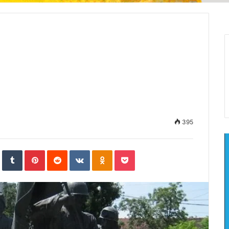
395
In
StumbleUpon
Tumblr
Pinterest
Reddit
VKontakte
Odnoklassniki
Pocket