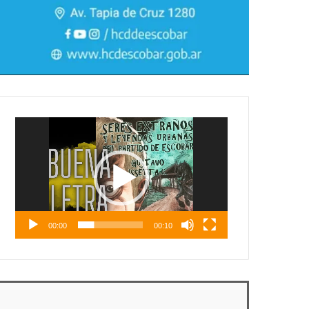
Reproductor
de
vídeo
00:00
00:10