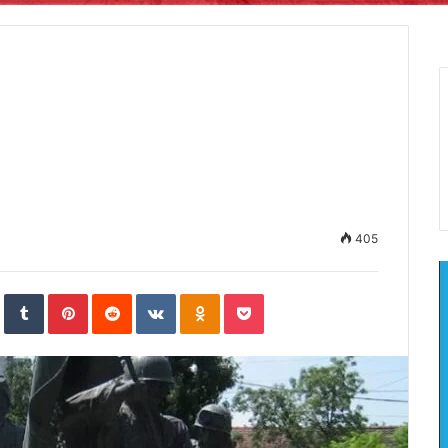
405
In
StumbleUpon
Tumblr
Pinterest
Reddit
VKontakte
Odnoklassniki
Pocket