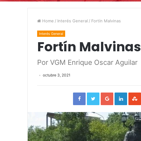
Home
/
Interés General
/
Fortín Malvinas
Interés General
Fortín Malvinas
Por VGM Enrique Oscar Aguilar
octubre 3, 2021
Facebook
Twitter
Google+
Linked