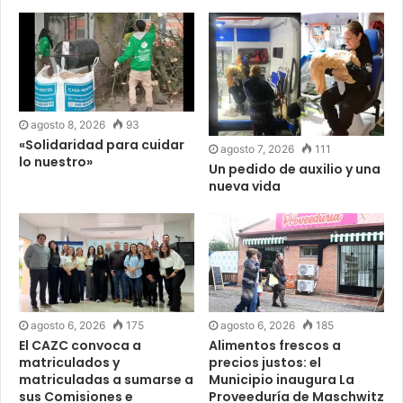
agosto 8, 2026
93
«Solidaridad para cuidar
agosto 7, 2026
111
lo nuestro»
Un pedido de auxilio y una
nueva vida
agosto 6, 2026
175
agosto 6, 2026
185
El CAZC convoca a
Alimentos frescos a
matriculados y
precios justos: el
matriculadas a sumarse a
Municipio inaugura La
sus Comisiones e
Proveeduría de Maschwitz