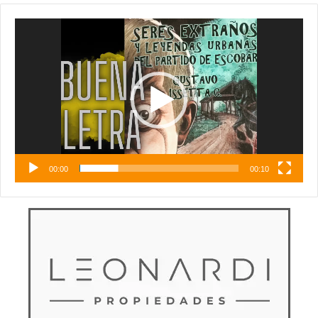
Reproductor
de
vídeo
00:00
00:10