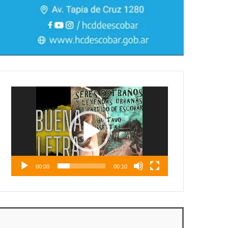
Reproductor
de
vídeo
00:00
00:10