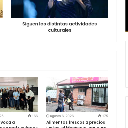
Siguen las distintas actividades
culturales
026
166
agosto 6, 2026
175
nvoca a
Alimentos frescos a precios
os y matriculadas
justos: el Municipio inaugura