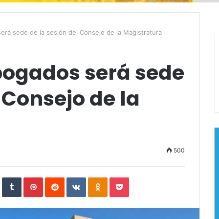
erá sede de la sesión del Consejo de la Magistratura
Abogados será sede
 Consejo de la
500
In
StumbleUpon
Tumblr
Pinterest
Reddit
VKontakte
Odnoklassniki
Pocket