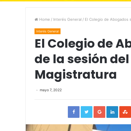
Home
/
Interés General
/
El Colegio de Abogados s
Interés General
El Colegio de 
de la sesión del
Magistratura
mayo 7, 2022
Facebook
Twitter
Google+
Linked