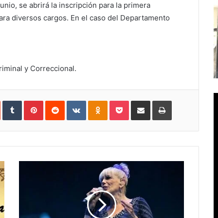
unio, se abrirá la inscripción para la primera
ra diversos cargos. En el caso del Departamento
riminal y Correccional.
In
StumbleUpon
Tumblr
Pinterest
Reddit
VKontakte
Odnoklassniki
Pocket
Compartir
Imprimir
vía
e-
mail