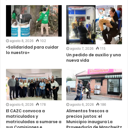
agosto 8, 2026
102
«Solidaridad para cuidar
agosto 7, 2026
115
lo nuestro»
Un pedido de auxilio y una
nueva vida
agosto 6, 2026
178
agosto 6, 2026
186
El CAZC convoca a
Alimentos frescos a
matriculados y
precios justos: el
matriculadas a sumarse a
Municipio inaugura La
sus Comisiones e
Proveeduría de Maschwitz