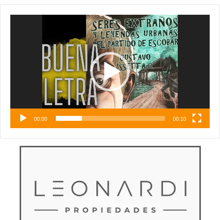
Reproductor
de
vídeo
00:00
00:10