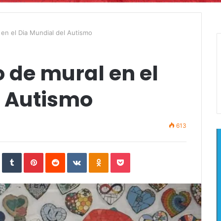
en el Dia Mundial del Autismo
 de mural en el
l Autismo
613
In
StumbleUpon
Tumblr
Pinterest
Reddit
VKontakte
Odnoklassniki
Pocket