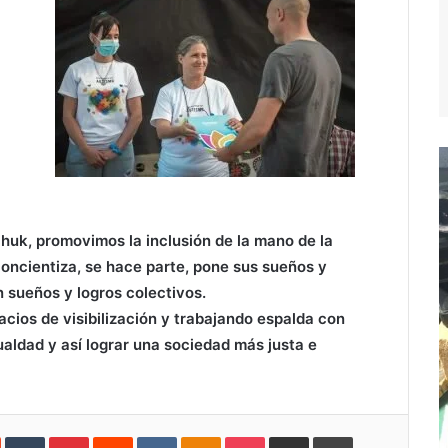
chuk, promovimos la inclusión de la mano de la
concientiza, se hace parte, pone sus sueños y
 sueños y logros colectivos.
ios de visibilización y trabajando espalda con
aldad y así lograr una sociedad más justa e
In
StumbleUpon
Tumblr
Pinterest
Reddit
VKontakte
Odnoklassniki
Pocket
Compartir
Imprimir