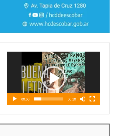
Reproductor
de
vídeo
00:00
00:10