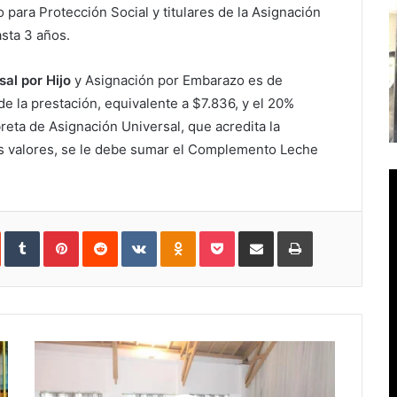
 para Protección Social y titulares de la Asignación
asta 3 años.
al por Hijo
y Asignación por Embarazo es de
de la prestación, equivalente a $7.836, y el 20%
breta de Asignación Universal, que acredita la
os valores, se le debe sumar el Complemento Leche
In
StumbleUpon
Tumblr
Pinterest
Reddit
VKontakte
Odnoklassniki
Pocket
Compartir
Imprimir
vía
e-
mail