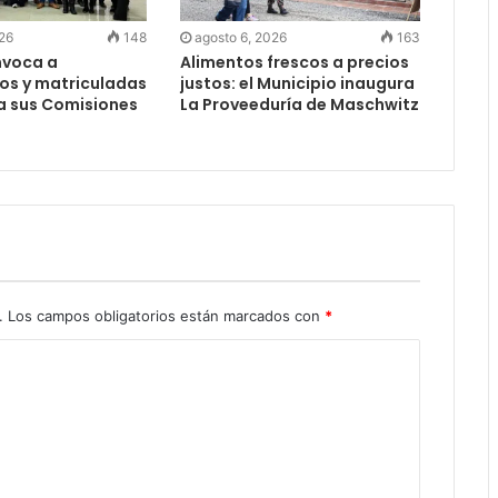
026
148
agosto 6, 2026
163
nvoca a
Alimentos frescos a precios
os y matriculadas
justos: el Municipio inaugura
a sus Comisiones
La Proveeduría de Maschwitz
s
.
Los campos obligatorios están marcados con
*