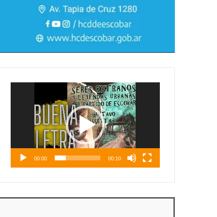
Reproductor
de
vídeo
00:00
00:10