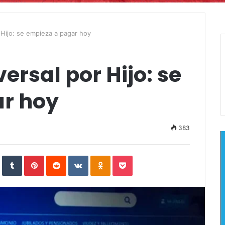
 Hijo: se empieza a pagar hoy
ersal por Hijo: se
r hoy
383
In
StumbleUpon
Tumblr
Pinterest
Reddit
VKontakte
Odnoklassniki
Pocket