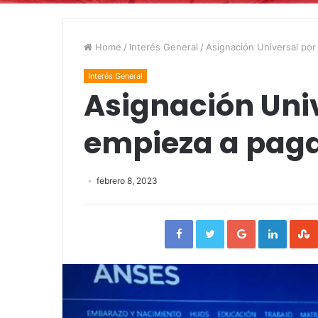
Home
/
Interés General
/
Asignación Universal por
Interés General
Asignación Univ
empieza a paga
febrero 8, 2023
Facebook
Twitter
Google+
Linked