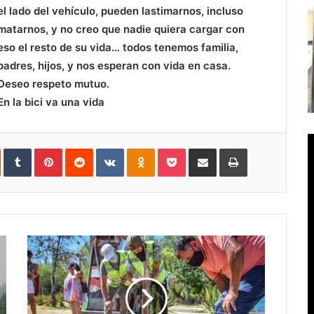
el lado del vehículo, pueden lastimarnos, incluso
matarnos, y no creo que nadie quiera cargar con
eso el resto de su vida… todos tenemos familia,
padres, hijos, y nos esperan con vida en casa.
Deseo respeto mutuo.
En la bici va una vida
In
StumbleUpon
Tumblr
Pinterest
Reddit
VKontakte
Odnoklassniki
Pocket
Compartir
Imprimir
vía
e-
mail