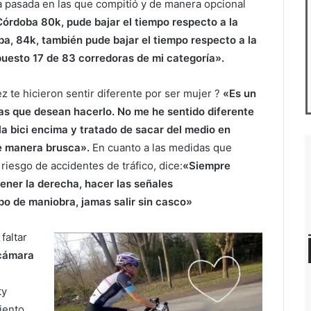
a pasada en las que compitió y de manera opcional
órdoba 80k, pude bajar el tiempo respecto a la
oba, 84k, también pude bajar el tiempo respecto a la
uesto 17 de 83 corredoras de mi categoría».
z te hicieron sentir diferente por ser mujer ?
«Es un
as que desean hacerlo. No me he sentido diferente
la bici encima y tratado de sacar del medio en
de manera brusca».
En cuanto a las medidas que
riesgo de accidentes de tráfico, dice:
«Siempre
ener la derecha, hacer las señales
po de maniobra, jamas salir sin casco»
faltar
 cámara
ty
iento