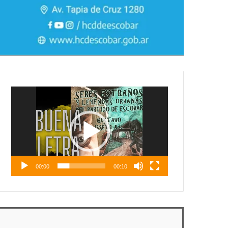
Reproductor
de
vídeo
00:00
00:10