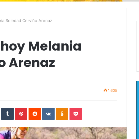
ania Soledad Cerviño Arenaz
: hoy Melania
o Arenaz
1.605
In
StumbleUpon
Tumblr
Pinterest
Reddit
VKontakte
Odnoklassniki
Pocket