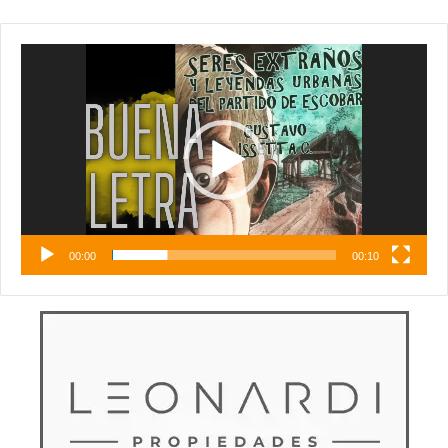
Reproductor
de
vídeo
00:00
00:10