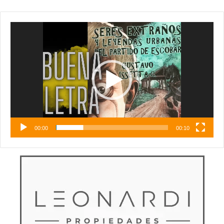
Reproductor
de
vídeo
00:00
00:10