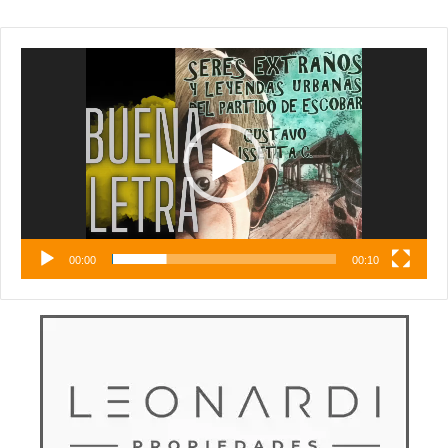
Reproductor
de
vídeo
00:00
00:10