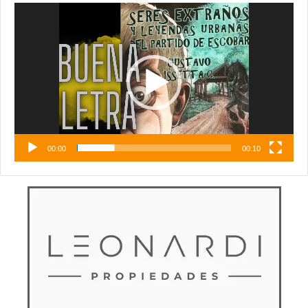
Reproductor
de
vídeo
00:00
00:10