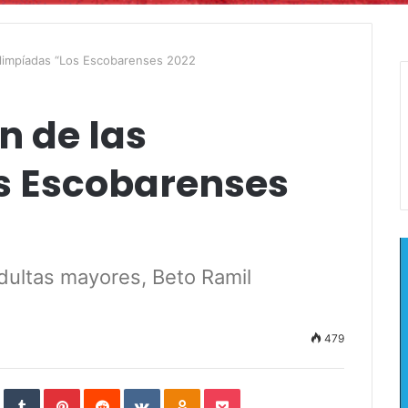
olimpíadas “Los Escobarenses 2022
n de las
s Escobarenses
dultas mayores, Beto Ramil
479
In
StumbleUpon
Tumblr
Pinterest
Reddit
VKontakte
Odnoklassniki
Pocket