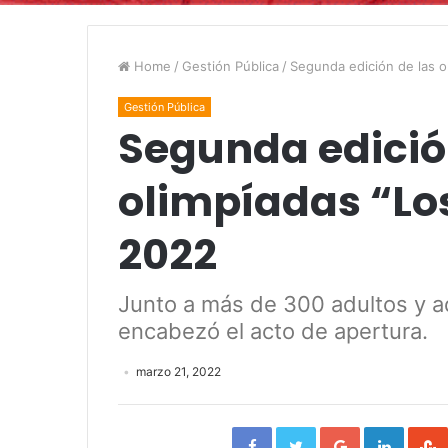
Home
/
Gestión Pública
/
Segunda edición de las 
Gestión Pública
Segunda edició
olimpíadas “Lo
2022
Junto a más de 300 adultos y a
encabezó el acto de apertura.
marzo 21, 2022
Facebook
Twitter
Google+
Linked