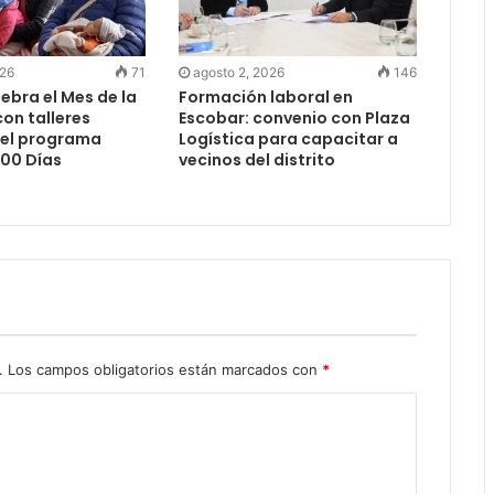
026
71
agosto 2, 2026
146
ebra el Mes de la
Formación laboral en
on talleres
Escobar: convenio con Plaza
del programa
Logística para capacitar a
000 Días
vecinos del distrito
.
Los campos obligatorios están marcados con
*