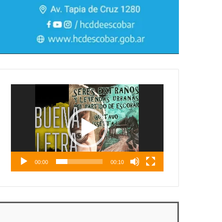
Reproductor
de
vídeo
00:00
00:10