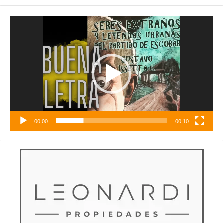
Reproductor
de
vídeo
00:00
00:10