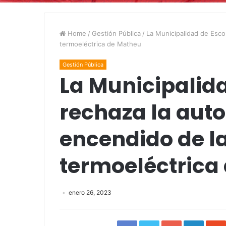
Home
/
Gestión Pública
/
La Municipalidad de Escob
termoeléctrica de Matheu
Gestión Pública
La Municipalid
rechaza la auto
encendido de la
termoeléctrica
enero 26, 2023
Facebook
Twitter
Google+
Linked