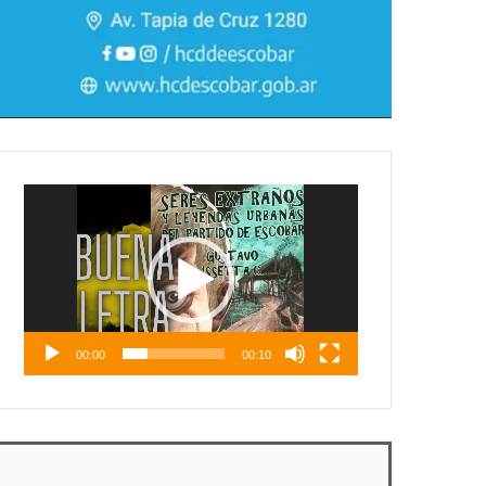
Reproductor
de
vídeo
00:00
00:10