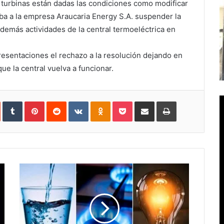
 turbinas están dadas las condiciones como modificar
a a la empresa Araucaria Energy S.A. suspender la
demás actividades de la central termoeléctrica en
esentaciones el rechazo a la resolución dejando en
ue la central vuelva a funcionar.
In
StumbleUpon
Tumblr
Pinterest
Reddit
VKontakte
Odnoklassniki
Pocket
Compartir
Imprimir
vía
e-
mail