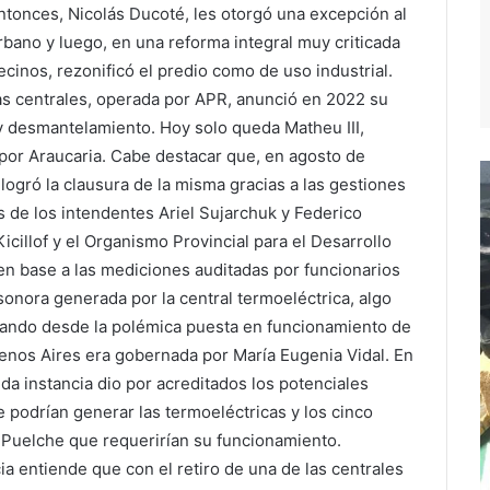
ntonces, Nicolás Ducoté, les otorgó una excepción al
rbano y luego, en una reforma integral muy criticada
ecinos, rezonificó el predio como de uso industrial.
as centrales, operada por APR, anunció en 2022 su
 y desmantelamiento. Hoy solo queda Matheu III,
por Araucaria. Cabe destacar que, en agosto de
logró la clausura de la misma gracias a las gestiones
s de los intendentes Ariel Sujarchuk y Federico
cillof y el Organismo Provincial para el Desarrollo
n base a las mediciones auditadas por funcionarios
onora generada por la central termoeléctrica, algo
iando desde la polémica puesta en funcionamiento de
enos Aires era gobernada por María Eugenia Vidal. En
da instancia dio por acreditados los potenciales
e podrían generar las termoeléctricas y los cinco
o Puelche que requerirían su funcionamiento.
ia entiende que con el retiro de una de las centrales