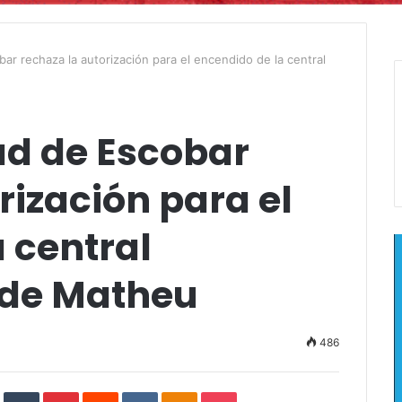
ar rechaza la autorización para el encendido de la central
ad de Escobar
rización para el
 central
 de Matheu
486
In
StumbleUpon
Tumblr
Pinterest
Reddit
VKontakte
Odnoklassniki
Pocket