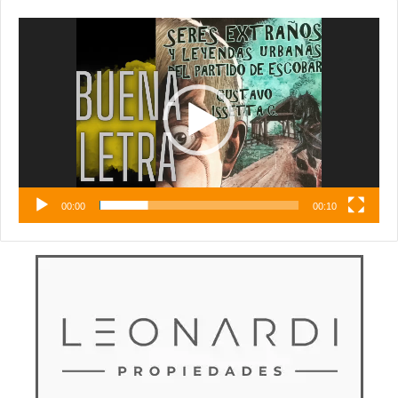
Reproductor
de
vídeo
00:00
00:10