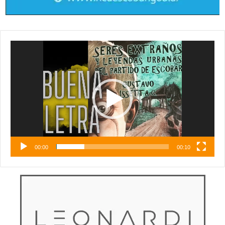
Reproductor
de
vídeo
00:00
00:10