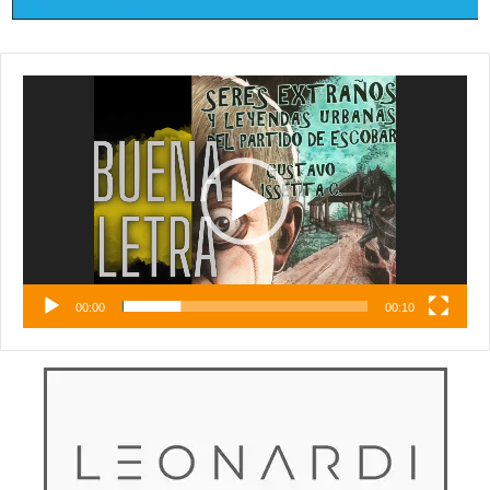
Reproductor
de
vídeo
00:00
00:10