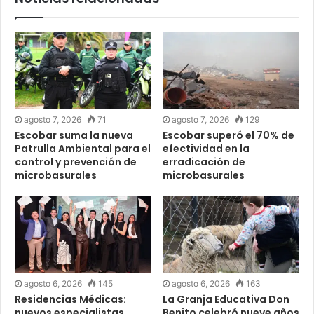
agosto 7, 2026
71
agosto 7, 2026
129
Escobar suma la nueva
Escobar superó el 70% de
Patrulla Ambiental para el
efectividad en la
control y prevención de
erradicación de
microbasurales
microbasurales
agosto 6, 2026
145
agosto 6, 2026
163
Residencias Médicas:
La Granja Educativa Don
nuevos especialistas
Benito celebró nueve años