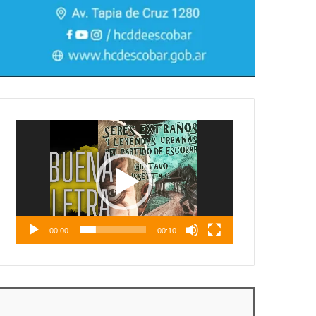
Reproductor
de
vídeo
00:00
00:10