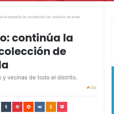
úa la campaña de recolección de residuos de poda
o: continúa la
colección de
da
 y vecinas de todo el distrito.
723
In
StumbleUpon
Tumblr
Pinterest
Reddit
VKontakte
Odnoklassniki
Pocket