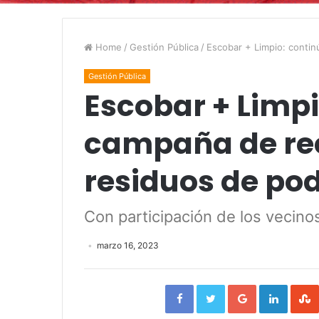
Home
/
Gestión Pública
/
Escobar + Limpio: contin
Gestión Pública
Escobar + Limpi
campaña de re
residuos de po
Con participación de los vecinos
marzo 16, 2023
Facebook
Twitter
Google+
Linked