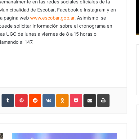
semanalmente en las redes sociales oficiales de la
Municipalidad de Escobar, Facebook e Instagram y en
la página web
www.escobar.gob.ar
. Asimismo, se
puede solicitar información sobre el cronograma en
las UGC de lunes a viernes de 8 a 15 horas o
llamando al 147.
In
StumbleUpon
Tumblr
Pinterest
Reddit
VKontakte
Odnoklassniki
Pocket
Compartir
Imprimir
vía
e-
mail