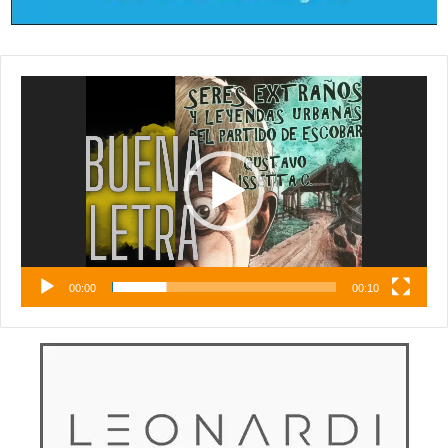
Reproductor
de
vídeo
00:00
00:10