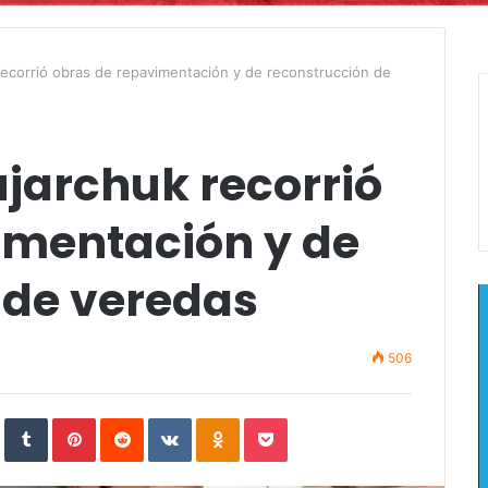
recorrió obras de repavimentación y de reconstrucción de
ujarchuk recorrió
imentación y de
 de veredas
506
In
StumbleUpon
Tumblr
Pinterest
Reddit
VKontakte
Odnoklassniki
Pocket