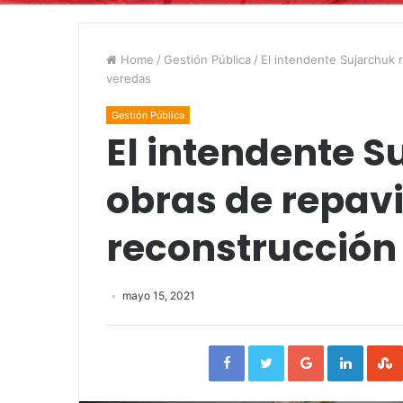
Home
/
Gestión Pública
/
El intendente Sujarchuk 
veredas
Gestión Pública
El intendente S
obras de repav
reconstrucción
mayo 15, 2021
Facebook
Twitter
Google+
Linked