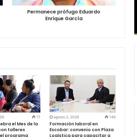
Permanece prófugo Eduardo
Enrique García
026
71
agosto 2, 2026
146
ebra el Mes de la
Formación laboral en
on talleres
Escobar: convenio con Plaza
del programa
Logística para capacitar a