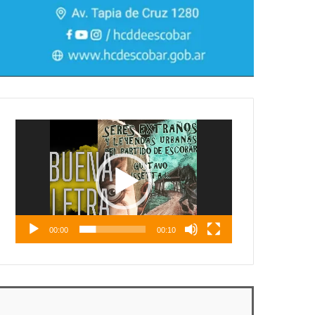
Reproductor
de
vídeo
00:00
00:10