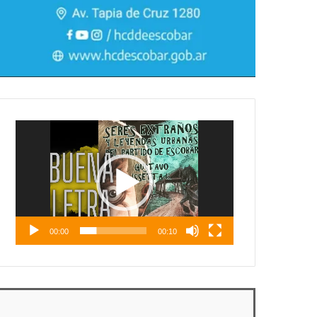
Reproductor
de
vídeo
00:00
00:10