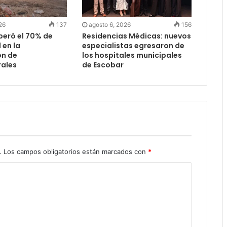
26
137
agosto 6, 2026
156
peró el 70% de
Residencias Médicas: nuevos
 en la
especialistas egresaron de
ón de
los hospitales municipales
ales
de Escobar
.
Los campos obligatorios están marcados con
*