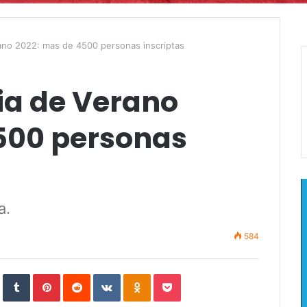
ano 2022: mas de 4500 personas inscriptas
ia de Verano
500 personas
a.
584
In
StumbleUpon
Tumblr
Pinterest
Reddit
VKontakte
Odnoklassniki
Pocket