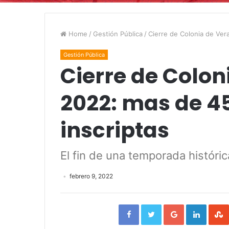
Home
/
Gestión Pública
/
Cierre de Colonia de Ver
Gestión Pública
Cierre de Colon
2022: mas de 4
inscriptas
El fin de una temporada históric
febrero 9, 2022
Facebook
Twitter
Google+
Linked