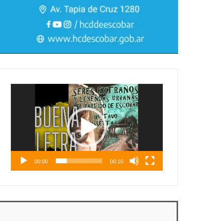
Reproductor
de
vídeo
00:00
00:10