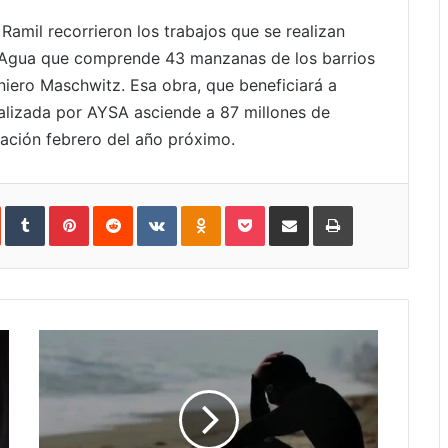
Ramil recorrieron los trabajos que se realizan
e Agua que comprende 43 manzanas de los barrios
niero Maschwitz. Esa obra, que beneficiará a
ealizada por AYSA asciende a 87 millones de
ación febrero del año próximo.
In
StumbleUpon
Tumblr
Pinterest
Reddit
VKontakte
Odnoklassniki
Pocket
Compartir
Imprimir
vía
e-
mail