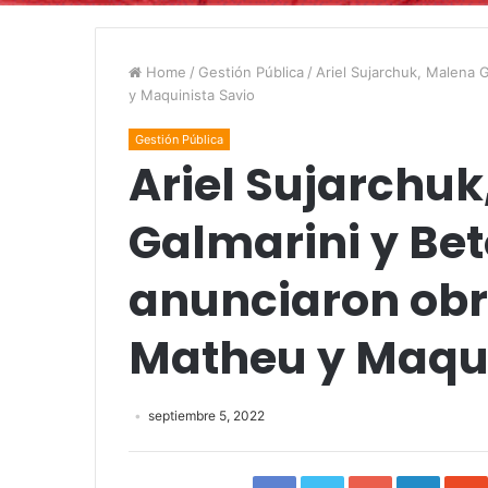
Home
/
Gestión Pública
/
Ariel Sujarchuk, Malena 
y Maquinista Savio
Gestión Pública
Ariel Sujarchu
Galmarini y Be
anunciaron obr
Matheu y Maqui
septiembre 5, 2022
Facebook
Twitter
Google+
Linked