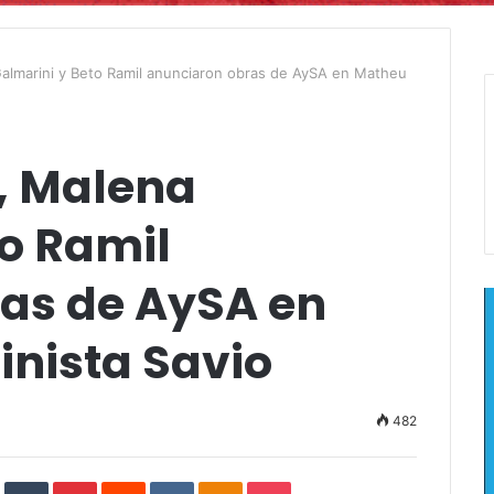
Galmarini y Beto Ramil anunciaron obras de AySA en Matheu
k, Malena
to Ramil
as de AySA en
nista Savio
482
In
StumbleUpon
Tumblr
Pinterest
Reddit
VKontakte
Odnoklassniki
Pocket