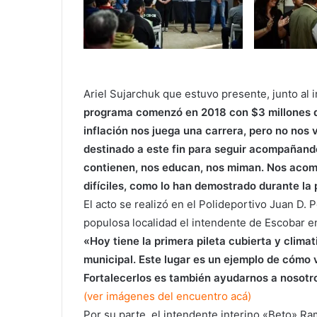
Ariel Sujarchuk que estuvo presente, junto al 
programa comenzó en 2018 con $3 millones d
inflación nos juega una carrera, pero no nos 
destinado a este fin para seguir acompañando
contienen, nos educan, nos miman. Nos acom
difíciles, como lo han demostrado durante la
El acto se realizó en el
Polideportivo Juan D. 
populosa localidad el intendente de Escobar en
«Hoy tiene la primera pileta cubierta y clima
municipal. Este lugar es un ejemplo de cómo v
Fortalecerlos es también ayudarnos a nosot
(ver imágenes del encuentro acá)
Por su parte, el intendente interino «Beto» Ra