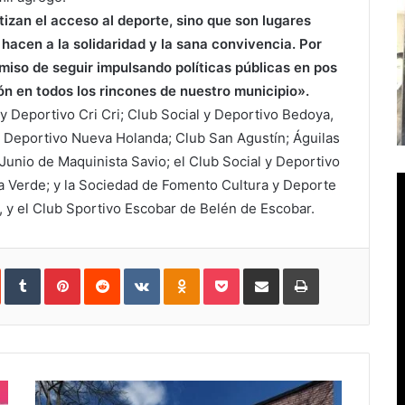
zan el acceso al deporte, sino que son lugares
hacen a la solidaridad y la sana convivencia. Por
so de seguir impulsando políticas públicas en pos
ión en todos los rincones de nuestro municipio».
 y Deportivo Cri Cri; Club Social y Deportivo Bedoya,
ro Deportivo Nueva Holanda; Club San Agustín; Águilas
 Junio de Maquinista Savio; el Club Social y Deportivo
a Verde; y la Sociedad de Fomento Cultura y Deporte
r, y el Club Sportivo Escobar de Belén de Escobar.
In
StumbleUpon
Tumblr
Pinterest
Reddit
VKontakte
Odnoklassniki
Pocket
Compartir
Imprimir
vía
e-
mail