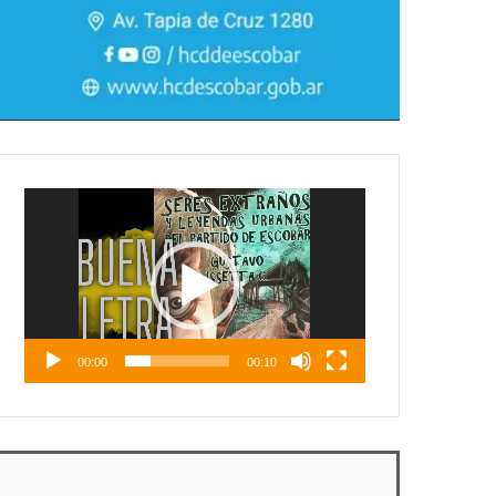
Reproductor
de
vídeo
00:00
00:10