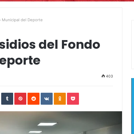
 Municipal del Deporte
sidios del Fondo
Deporte
403
In
StumbleUpon
Tumblr
Pinterest
Reddit
VKontakte
Odnoklassniki
Pocket