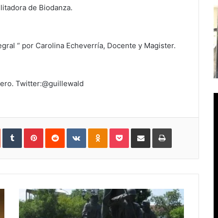
ilitadora de Biodanza.
egral “ por Carolina Echeverría, Docente y Magister.
iero. Twitter:@guillewald
In
StumbleUpon
Tumblr
Pinterest
Reddit
VKontakte
Odnoklassniki
Pocket
Compartir
Imprimir
vía
e-
mail