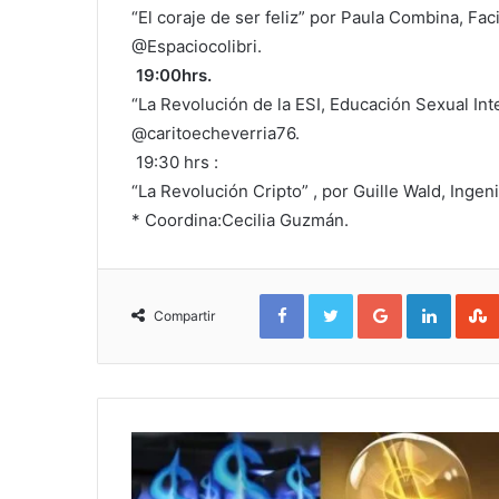
“El coraje de ser feliz” por Paula Combina, Fac
@Espaciocolibri.
19:00hrs.
“La Revolución de la ESI, Educación Sexual Int
@caritoecheverria76.
19:30 hrs :
“La Revolución Cripto” , por Guille Wald, Ingen
* Coordina:Cecilia Guzmán.
Facebook
Twitter
Google+
Linked
Compartir