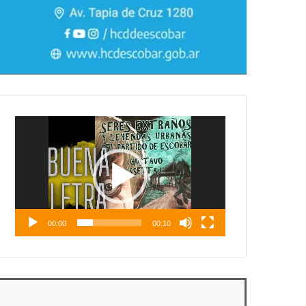
Reproductor
de
vídeo
00:00
00:10