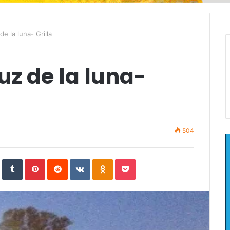
de la luna- Grilla
uz de la luna-
504
In
StumbleUpon
Tumblr
Pinterest
Reddit
VKontakte
Odnoklassniki
Pocket