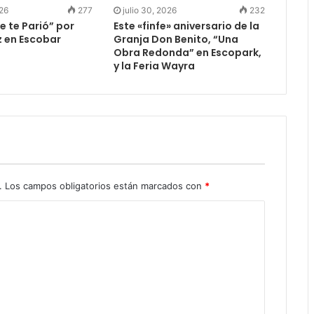
026
277
julio 30, 2026
232
e te Parió” por
Este «finfe» aniversario de la
z en Escobar
Granja Don Benito, “Una
Obra Redonda” en Escopark,
y la Feria Wayra
.
Los campos obligatorios están marcados con
*