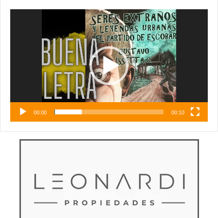
Reproductor
de
vídeo
00:00
00:10