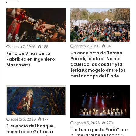
agosto 7, 2026
84
agosto 7, 2026
155
Un concierto de Teresa
Feria de Vinos de La
Parodi, la obra “No me
FabrikHa en Ingeniero
acuerdo las cosas” y la
Maschwitz
feria Kamogelo entre los
destacadps del Finde
agosto 5, 2026
177
agosto 5, 2026
279
El silencio del bosque,
“La Luna que te Parió” por
muestra de Gabriela
primera vez en Escobar