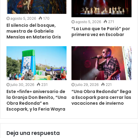
agosto 5, 2026
170
agosto 5, 2026
271
El silencio del bosque,
“La Luna que te Parió” por
muestra de Gabriela
primera vez en Escobar
Mensías en Materia Gris
julio 30, 2026
231
julio 29, 2026
221
Este «finfe» aniversario de
“Una Obra Redonda” llega
la Granja Don Benito, “Una
a Escopark para cerrar las
Obra Redonda” en
vacaciones de invierno
Escopark, y la Feria Wayra
Deja una respuesta