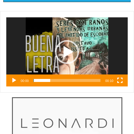
Reproductor
de
vídeo
00:00
00:10