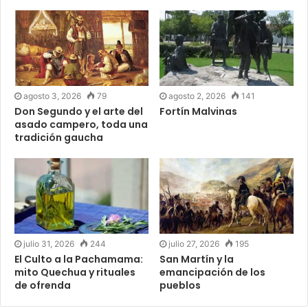
agosto 3, 2026
79
agosto 2, 2026
141
Don Segundo y el arte del
Fortín Malvinas
asado campero, toda una
tradición gaucha
julio 31, 2026
244
julio 27, 2026
195
El Culto a la Pachamama:
San Martín y la
mito Quechua y rituales
emancipación de los
de ofrenda
pueblos