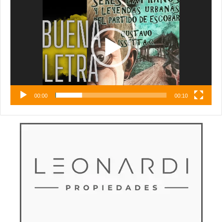
de
vídeo
00:00
00:10