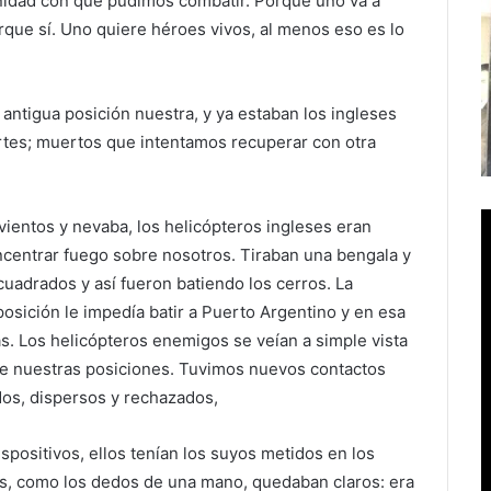
gnidad con que pudimos combatir. Porque uno va a
porque sí. Uno quiere héroes vivos, al menos eso es lo
 antigua posición nuestra, y ya estaban los ingleses
rtes; muertos que intentamos recuperar con otra
ientos y nevaba, los helicópteros ingleses eran
oncentrar fuego sobre nosotros. Tiraban una bengala y
uadrados y así fueron batiendo los cerros. La
 posición le impedía batir a Puerto Argentino y en esa
. Los helicópteros enemigos se veían a simple vista
obre nuestras posiciones. Tuvimos nuevos contactos
dos, dispersos y rechazados,
ositivos, ellos tenían los suyos metidos en los
s, como los dedos de una mano, quedaban claros: era