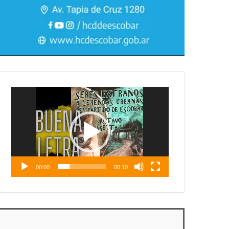
Reproductor
de
vídeo
00:00
00:10