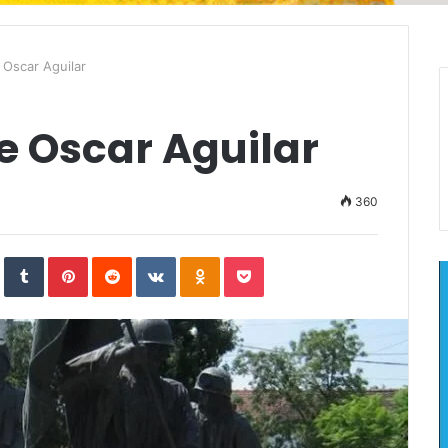
 Oscar Aguilar
e Oscar Aguilar
360
In
StumbleUpon
Tumblr
Pinterest
Reddit
VKontakte
Odnoklassniki
Pocket