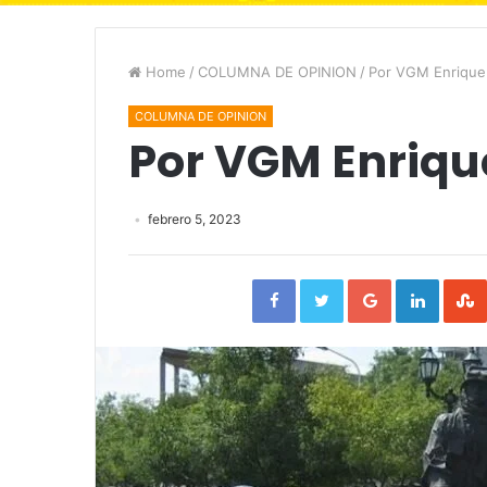
Home
/
COLUMNA DE OPINION
/
Por VGM Enrique
COLUMNA DE OPINION
Por VGM Enriqu
febrero 5, 2023
Facebook
Twitter
Google+
Linked