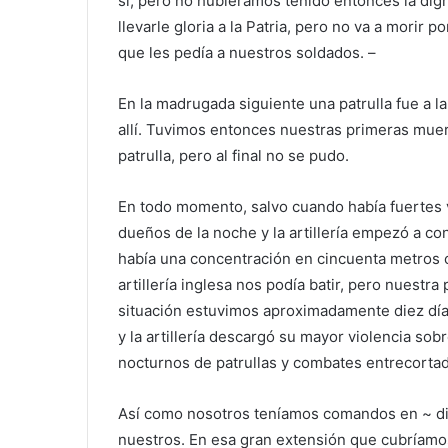
sí, pero no hubiéramos tenido entonces la di
llevarle gloria a la Patria, pero no va a morir 
que les pedía a nuestros soldados. –
En la madrugada siguiente una patrulla fue a la
allí. Tuvimos entonces nuestras primeras mue
patrulla, pero al final no se pudo.
En todo momento, salvo cuando había fuertes v
dueños de la noche y la artillería empezó a c
había una concentración en cincuenta metros c
artillería inglesa nos podía batir, pero nuestra
situación estuvimos aproximadamente diez días
y la artillería descargó su mayor violencia s
nocturnos de patrullas y combates entrecorta
Así como nosotros teníamos comandos en ~ disp
nuestros. En esa gran extensión que cubríamo