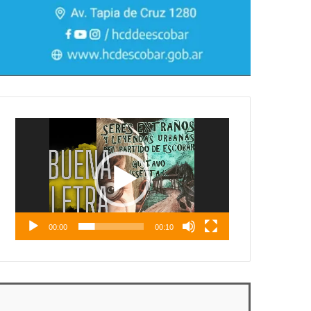
Reproductor
de
vídeo
00:00
00:10