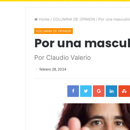
Home
/
COLUMNA DE OPINION
/
Por una masculini
COLUMNA DE OPINION
Por una masculi
Por Claudio Valerio
febrero 28, 2024
Facebook
Twitter
Google+
Linked