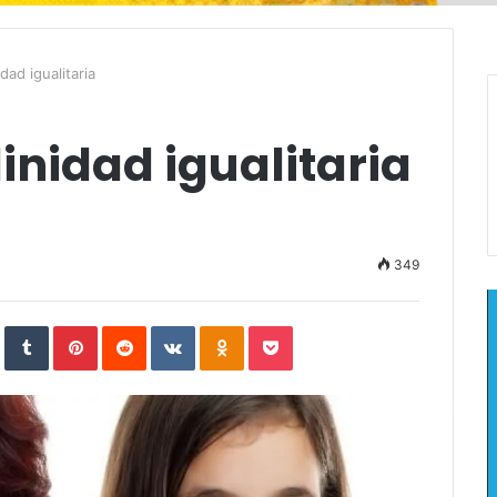
dad igualitaria
nidad igualitaria
349
In
StumbleUpon
Tumblr
Pinterest
Reddit
VKontakte
Odnoklassniki
Pocket