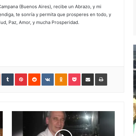
Campana (Buenos Aires), recibe un Abrazo, y mi
ndiga, te sonría y permita que prosperes en todo, y
lud, Paz, Amor, y mucha Prosperidad.
In
StumbleUpon
Tumblr
Pinterest
Reddit
VKontakte
Odnoklassniki
Pocket
Compartir
Imprimir
vía
e-
mail