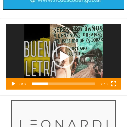
Reproductor
de
vídeo
00:00
00:10