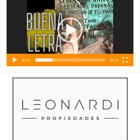
de
vídeo
00:00
00:10