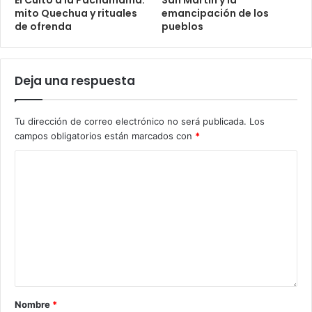
El Culto a la Pachamama:
San Martín y la
mito Quechua y rituales
emancipación de los
de ofrenda
pueblos
Deja una respuesta
Tu dirección de correo electrónico no será publicada.
Los
campos obligatorios están marcados con
*
Nombre
*