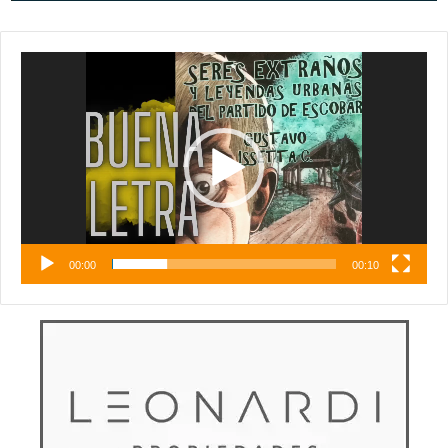
Reproductor
de
vídeo
00:00
00:10