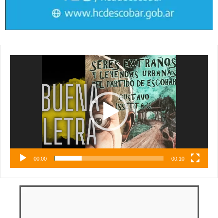
Reproductor
de
vídeo
00:00
00:10