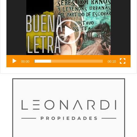
de
vídeo
00:00
00:10