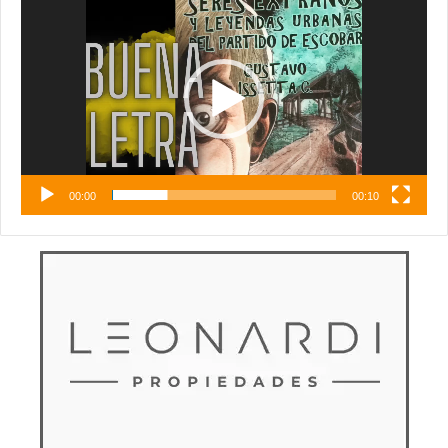
de
vídeo
00:00
00:10