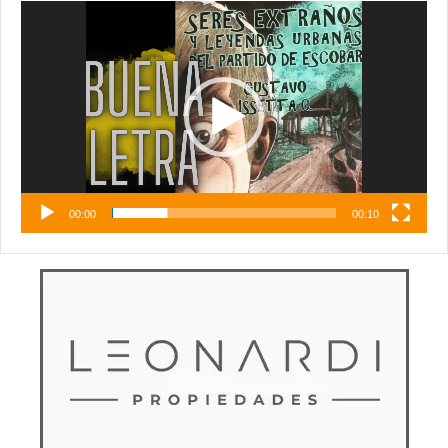
Reproductor
de
vídeo
00:00
00:10