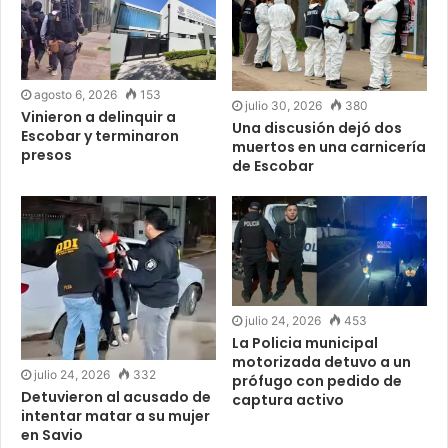
agosto 6, 2026
153
julio 30, 2026
380
Vinieron a delinquir a
Una discusión dejó dos
Escobar y terminaron
muertos en una carnicería
presos
de Escobar
julio 24, 2026
453
La Policia municipal
motorizada detuvo a un
julio 24, 2026
332
prófugo con pedido de
Detuvieron al acusado de
captura activo
intentar matar a su mujer
en Savio