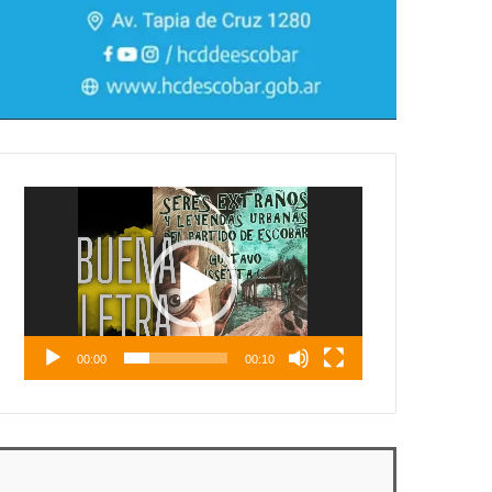
Reproductor
de
vídeo
00:00
00:10