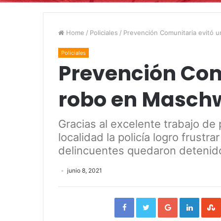
Home
/
Policiales
/
Prevención Comunitaria evitó 
Policiales
Prevención Com
robo en Maschw
Gracias al excelente trabajo de
localidad la policía logro frustra
delincuentes quedaron detenid
junio 8, 2021
Facebook
Twitter
Google+
Linked