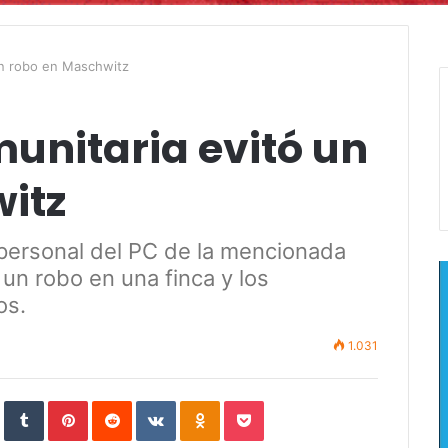
un robo en Maschwitz
unitaria evitó un
itz
 personal del PC de la mencionada
r un robo en una finca y los
os.
1.031
In
StumbleUpon
Tumblr
Pinterest
Reddit
VKontakte
Odnoklassniki
Pocket