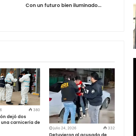
Con un futuro bien iluminado...
26
380
ión dejó dos
 una carnicería de
julio 24, 2026
332
Detuvieron al acusado de