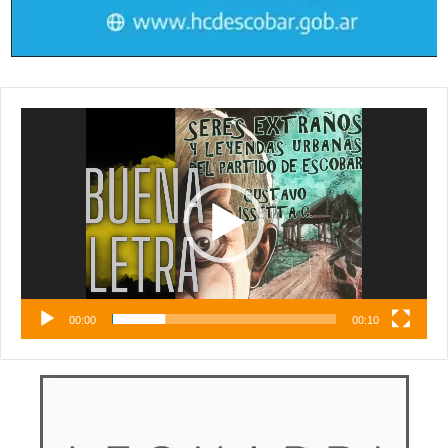
Reproductor
de
vídeo
00:00
00:10