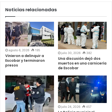
Noticias relacionadas
agosto 6, 2026
195
julio 30, 2026
382
Vinieron a delinquir a
Una discusión dejó dos
Escobar y terminaron
muertos en una carnicería
presos
de Escobar
julio 24, 2026
457