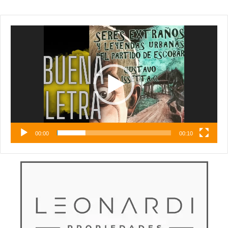
Reproductor
de
vídeo
00:00
00:10