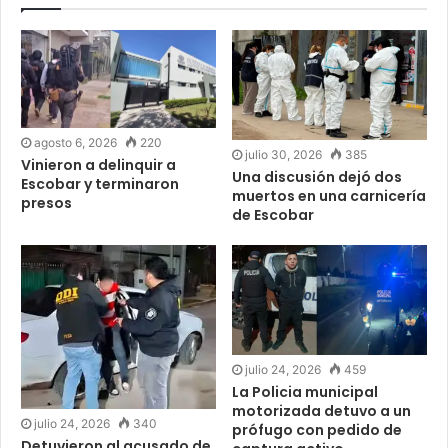
agosto 6, 2026
220
julio 30, 2026
385
Vinieron a delinquir a
Una discusión dejó dos
Escobar y terminaron
muertos en una carnicería
presos
de Escobar
julio 24, 2026
459
La Policia municipal
motorizada detuvo a un
julio 24, 2026
340
prófugo con pedido de
Detuvieron al acusado de