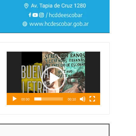
Reproductor
de
vídeo
00:00
00:10