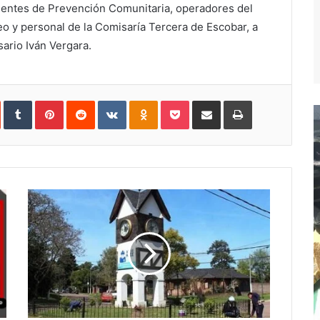
gentes de Prevención Comunitaria, operadores del
o y personal de la Comisaría Tercera de Escobar, a
ario Iván Vergara.
In
StumbleUpon
Tumblr
Pinterest
Reddit
VKontakte
Odnoklassniki
Pocket
Compartir
Imprimir
vía
e-
mail