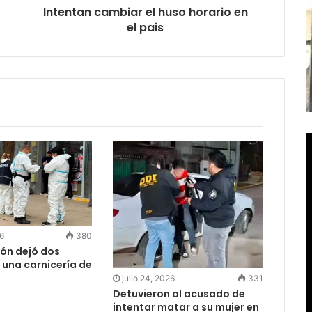
Intentan cambiar el huso horario en
el pais
26
380
ión dejó dos
 una carnicería de
julio 24, 2026
331
Detuvieron al acusado de
intentar matar a su mujer en