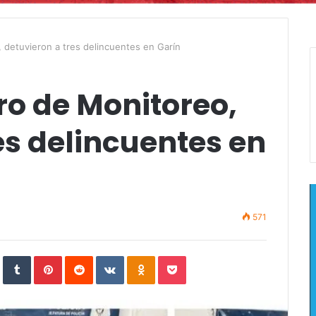
, detuvieron a tres delincuentes en Garín
ro de Monitoreo,
es delincuentes en
571
In
StumbleUpon
Tumblr
Pinterest
Reddit
VKontakte
Odnoklassniki
Pocket