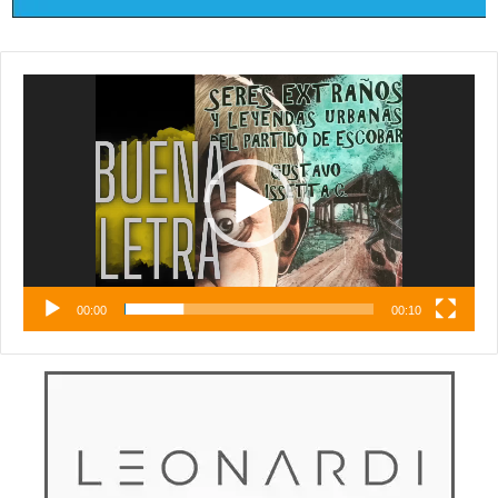
Reproductor
de
vídeo
00:00
00:10